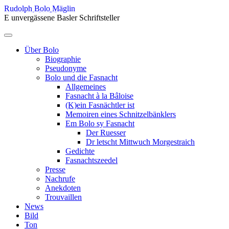
Skip
Rudolph Bolo Mäglin
to
E unvergässene Basler Schriftsteller
content
Menu
Über Bolo
Biographie
Pseudonyme
Bolo und die Fasnacht
Allgemeines
Fasnacht à la Bâloise
(K)ein Fasnächtler ist
Memoiren eines Schnitzelbänklers
Em Bolo sy Fasnacht
Der Ruesser
Dr letscht Mittwuch Morgestraich
Gedichte
Fasnachtszeedel
Presse
Nachrufe
Anekdoten
Trouvaillen
News
Bild
Ton