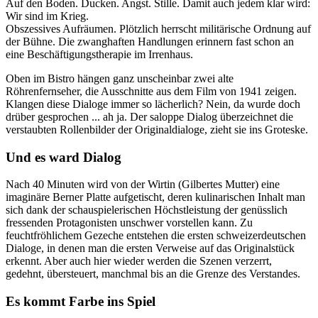
Auf den Boden. Ducken. Angst. Stille. Damit auch jedem klar wird:
Wir sind im Krieg.
Obszessives Aufräumen. Plötzlich herrscht militärische Ordnung auf
der Bühne. Die zwanghaften Handlungen erinnern fast schon an
eine Beschäftigungstherapie im Irrenhaus.
Oben im Bistro hängen ganz unscheinbar zwei alte
Röhrenfernseher, die Ausschnitte aus dem Film von 1941 zeigen.
Klangen diese Dialoge immer so lächerlich? Nein, da wurde doch
drüber gesprochen ... ah ja. Der saloppe Dialog überzeichnet die
verstaubten Rollenbilder der Originaldialoge, zieht sie ins Groteske.
Und es ward Dialog
Nach 40 Minuten wird von der Wirtin (Gilbertes Mutter) eine
imaginäre Berner Platte aufgetischt, deren kulinarischen Inhalt man
sich dank der schauspielerischen Höchstleistung der genüsslich
fressenden Protagonisten unschwer vorstellen kann. Zu
feuchtfröhlichem Gezeche entstehen die ersten schweizerdeutschen
Dialoge, in denen man die ersten Verweise auf das Originalstück
erkennt. Aber auch hier wieder werden die Szenen verzerrt,
gedehnt, übersteuert, manchmal bis an die Grenze des Verstandes.
Es kommt Farbe ins Spiel