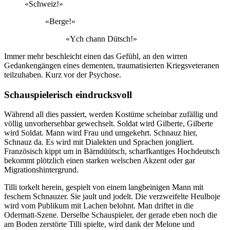
«Schweiz!»
«Berge!»
«Ych chann Dütsch!»
Immer mehr beschleicht einen das Gefühl, an den wirren
Gedankengängen eines dementen, traumatisierten Kriegsveteranen
teilzuhaben. Kurz vor der Psychose.
Schauspielerisch eindrucksvoll
Während all dies passiert, werden Kostüme scheinbar zufällig und
völlig unvorhersehbar gewechselt. Soldat wird Gilberte, Gilberte
wird Soldat. Mann wird Frau und umgekehrt. Schnauz hier,
Schnauz da. Es wird mit Dialekten und Sprachen jongliert.
Französisch kippt um in Bärndüütsch, scharfkantiges Hochdeutsch
bekommt plötzlich einen starken welschen Akzent oder gar
Migrationshintergrund.
Tilli torkelt herein, gespielt von einem langbeinigen Mann mit
feschem Schnauzer. Sie jault und jodelt. Die verzweifelte Heulboje
wird vom Publikum mit Lachen belohnt. Man driftet in die
Odermatt-Szene. Derselbe Schauspieler, der gerade eben noch die
am Boden zerstörte Tilli spielte, wird dank der Melone und