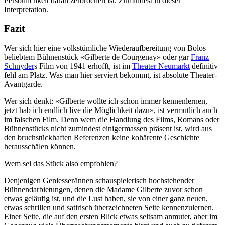
Persönlichkeit daran zerbrochen ist. Zumindest in dieser
Interpretation.
Fazit
Wer sich hier eine volkstümliche Wiederaufbereitung von Bolos
beliebtem Bühnenstück «Gilberte de Courgenay» oder gar
Franz
Schnyder
s Film von 1941 erhofft, ist im
Theater Neumarkt
definitiv
fehl am Platz. Was man hier serviert bekommt, ist absolute Theater-
Avantgarde.
Wer sich denkt: «Gilberte wollte ich schon immer kennenlernen,
jetzt hab ich endlich live die Möglichkeit dazu», ist vermutlich auch
im falschen Film. Denn wem die Handlung des Films, Romans oder
Bühnenstücks nicht zumindest einigermassen präsent ist, wird aus
den bruchstückhaften Referenzen keine kohärente Geschichte
herausschälen können.
Wem sei das Stück also empfohlen?
Denjenigen Geniesser/innen schauspielerisch hochstehender
Bühnendarbietungen, denen die Madame Gilberte zuvor schon
etwas geläufig ist, und die Lust haben, sie von einer ganz neuen,
etwas schrillen und satirisch überzeichneten Seite kennenzulernen.
Einer Seite, die auf den ersten Blick etwas seltsam anmutet, aber im