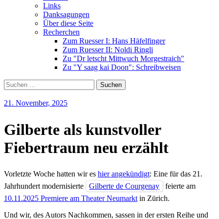
Links
Danksagungen
Über diese Seite
Recherchen
Zum Ruesser I: Hans Häfelfinger
Zum Ruesser II: Noldi Ringli
Zu "Dr letscht Mittwuch Morgestraich"
Zu "Y saag kai Doon": Schreibweisen
Suche
nach:
21. November, 2025
Gilberte als kunstvoller
Fiebertraum neu erzählt
Vorletzte Woche hatten wir es
hier angekündigt
: Eine für das 21.
Jahrhundert modernisierte
Gilberte de Courgenay
feierte am
10.11.2025 Premiere am Theater Neumarkt
in Zürich.
Und wir, des Autors Nachkommen, sassen in der ersten Reihe und