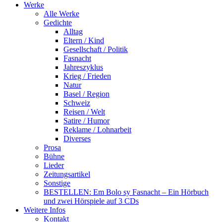
Werke
Alle Werke
Gedichte
Alltag
Eltern / Kind
Gesellschaft / Politik
Fasnacht
Jahreszyklus
Krieg / Frieden
Natur
Basel / Region
Schweiz
Reisen / Welt
Satire / Humor
Reklame / Lohnarbeit
Diverses
Prosa
Bühne
Lieder
Zeitungsartikel
Sonstige
BESTELLEN: Em Bolo sy Fasnacht – Ein Hörbuch
und zwei Hörspiele auf 3 CDs
Weitere Infos
Kontakt