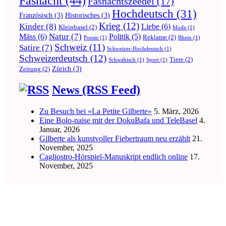
Fasnacht
(44)
Fasnachtszeedel
(17)
Hochdeutsch
(31)
Französisch
(3)
Historisches
(3)
Krieg
(12)
Kinder
(8)
Liebe
(6)
Kleinbasel
(2)
Mode
(1)
Natur
(7)
Mäss
(6)
Politik
(5)
Reklame
(2)
Poesie
(1)
Rhein
(1)
Schweiz
(11)
Satire
(7)
Schweizer-Hochdeutsch
(1)
Schweizerdeutsch
(12)
Tiere
(2)
Schwäbisch
(1)
Sport
(1)
Zürich
(3)
Zeitung
(2)
News (RSS Feed)
Zu Besuch bei «La Petite Gilberte»
5. März, 2026
Eine Bolo-naise mit der DokuBafa und TeleBasel
4.
Januar, 2026
Gilberte als kunstvoller Fiebertraum neu erzählt
21.
November, 2025
Cagliostro-Hörspiel-Manuskript endlich online
17.
November, 2025