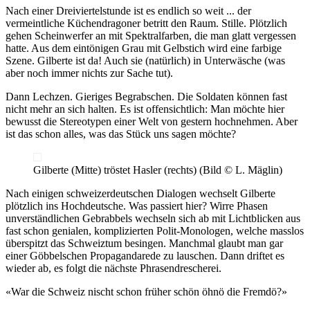
Nach einer Dreiviertelstunde ist es endlich so weit ... der
vermeintliche Küchendragoner betritt den Raum. Stille. Plötzlich
gehen Scheinwerfer an mit Spektralfarben, die man glatt vergessen
hatte. Aus dem eintönigen Grau mit Gelbstich wird eine farbige
Szene. Gilberte ist da! Auch sie (natürlich) in Unterwäsche (was
aber noch immer nichts zur Sache tut).
Dann Lechzen. Gieriges Begrabschen. Die Soldaten können fast
nicht mehr an sich halten. Es ist offensichtlich: Man möchte hier
bewusst die Stereotypen einer Welt von gestern hochnehmen. Aber
ist das schon alles, was das Stück uns sagen möchte?
Gilberte (Mitte) tröstet Hasler (rechts) (Bild © L. Mäglin)
Nach einigen schweizerdeutschen Dialogen wechselt Gilberte
plötzlich ins Hochdeutsche. Was passiert hier? Wirre Phasen
unverständlichen Gebrabbels wechseln sich ab mit Lichtblicken aus
fast schon genialen, komplizierten Polit-Monologen, welche masslos
überspitzt das Schweiztum besingen. Manchmal glaubt man gar
einer Göbbelschen Propagandarede zu lauschen. Dann driftet es
wieder ab, es folgt die nächste Phrasendrescherei.
«War die Schweiz nischt schon früher schön öhnö die Fremdö?»