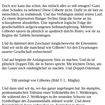
Doch wer kann das schon, das einfach alles so still ertragen? Ganz
ohne Schaden zu nehmen? Diese Gilberte nicht. Dafür ist sie hier zu
menschlich, zu realitätsnah. Und das Verhängnis nimmt seinen Lauf.
Zu einem depressiven Banger-Techno fängt die Szene an ins
schizophrene abzudriften. Eine irgendwie logische Folge der
gesellschaftlich aufgezwungenen Selbstaufopferung. Mehrere
Gilbertes tanzen da plötzlich so apathisch durchs Bistro, wie sie zu
Beginn die Tabletts herumtrugen.
Und da dämmert dem Zuschauer möglicherweise die Erkenntnis:
Sind wir nicht alle manchmal wie Gilberte? An den Erwartungen
unserer Gesellschaft zerbrechend?
Und auf beginnt die Anfangsszene Sinn zu machen. Und da ist
plötzlich Doppel-Tilli, die in Stereo spricht. Mit leichtem Delay, um
das Ganze noch eindringlicher zu machen. Und Doppel-Odermatt.
Tilli umringt von Gilbertes (Bild © L. Mäglin)
Und dann sind wir da, wo das ganze angefangen hat: Im stumpfen,
posttraumatischen Trübsinn einer Volksheldin des 1. Weltkrieges,
die während des 2. Weltkrieges in der neutralen Schweiz zur
Symbolfigur des Zusammenhalts stilisiert wurde. Und deren