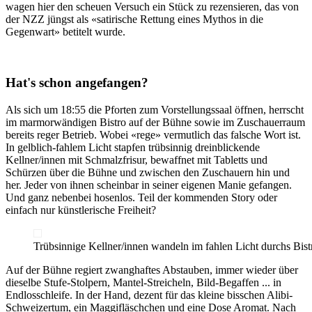
wagen hier den scheuen Versuch ein Stück zu rezensieren, das von
der NZZ jüngst als «satirische Rettung eines Mythos in die
Gegenwart» betitelt wurde.
Hat's schon angefangen?
Als sich um 18:55 die Pforten zum Vorstellungssaal öffnen, herrscht
im marmorwändigen Bistro auf der Bühne sowie im Zuschauerraum
bereits reger Betrieb. Wobei «rege» vermutlich das falsche Wort ist.
In gelblich-fahlem Licht stapfen trübsinnig dreinblickende
Kellner/innen mit Schmalzfrisur, bewaffnet mit Tabletts und
Schürzen über die Bühne und zwischen den Zuschauern hin und
her. Jeder von ihnen scheinbar in seiner eigenen Manie gefangen.
Und ganz nebenbei hosenlos. Teil der kommenden Story oder
einfach nur künstlerische Freiheit?
Trübsinnige Kellner/innen wandeln im fahlen Licht durchs Bist
Auf der Bühne regiert zwanghaftes Abstauben, immer wieder über
dieselbe Stufe-Stolpern, Mantel-Streicheln, Bild-Begaffen ... in
Endlosschleife. In der Hand, dezent für das kleine bisschen Alibi-
Schweizertum, ein Maggifläschchen und eine Dose Aromat. Nach