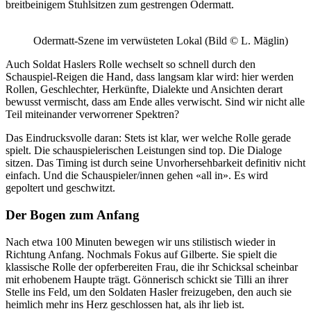
breitbeinigem Stuhlsitzen zum gestrengen Odermatt.
Odermatt-Szene im verwüsteten Lokal (Bild © L. Mäglin)
Auch Soldat Haslers Rolle wechselt so schnell durch den
Schauspiel-Reigen die Hand, dass langsam klar wird: hier werden
Rollen, Geschlechter, Herkünfte, Dialekte und Ansichten derart
bewusst vermischt, dass am Ende alles verwischt. Sind wir nicht alle
Teil miteinander verworrener Spektren?
Das Eindrucksvolle daran: Stets ist klar, wer welche Rolle gerade
spielt. Die schauspielerischen Leistungen sind top. Die Dialoge
sitzen. Das Timing ist durch seine Unvorhersehbarkeit definitiv nicht
einfach. Und die Schauspieler/innen gehen «all in». Es wird
gepoltert und geschwitzt.
Der Bogen zum Anfang
Nach etwa 100 Minuten bewegen wir uns stilistisch wieder in
Richtung Anfang. Nochmals Fokus auf Gilberte. Sie spielt die
klassische Rolle der opferbereiten Frau, die ihr Schicksal scheinbar
mit erhobenem Haupte trägt. Gönnerisch schickt sie Tilli an ihrer
Stelle ins Feld, um den Soldaten Hasler freizugeben, den auch sie
heimlich mehr ins Herz geschlossen hat, als ihr lieb ist.