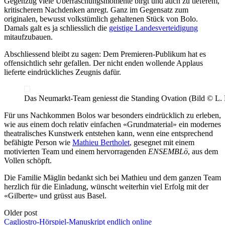
Gegenzug viele Überraschungsmomente birgt und auch zu tieferem,
kritischerem Nachdenken anregt. Ganz im Gegensatz zum
originalen, bewusst volkstümlich gehaltenen Stück von Bolo.
Damals galt es ja schliesslich die
geistige Landesverteidigung
mitaufzubauen.
Abschliessend bleibt zu sagen: Dem Premieren-Publikum hat es
offensichtlich sehr gefallen. Der nicht enden wollende Applaus
lieferte eindrückliches Zeugnis dafür.
Das Neumarkt-Team geniesst die Standing Ovation (Bild © L.
Für uns Nachkommen Bolos war besonders eindrücklich zu erleben,
wie aus einem doch relativ einfachen «Grundmaterial» ein modernes
theatralisches Kunstwerk entstehen kann, wenn eine entsprechend
befähigte Person wie
Mathieu Bertholet
, gesegnet mit einem
motivierten Team und einem hervorragenden
ENSEMBLö
, aus dem
Vollen schöpft.
Die Familie Mäglin bedankt sich bei Mathieu und dem ganzen Team
herzlich für die Einladung, wünscht weiterhin viel Erfolg mit der
«Gilberte» und grüsst aus Basel.
Post
Older post
Cagliostro-Hörspiel-Manuskript endlich online