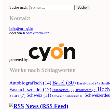
Suche nach:
Kontakt
bolo@maegl.in
oder via
Kontaktformular
powered by
Werke nach Schlagworten
Basel
(30)
Autobiografisch
(14)
Basel-Land
(4)
Baselb
Hoch
Fasnachtszeedel
(17)
Französisch
(3)
Historisches
(3)
Schweiz
(11)
Schweizerdeu
Satire
(7)
Schweizer-Hochdeutsch
(1)
News (RSS Feed)