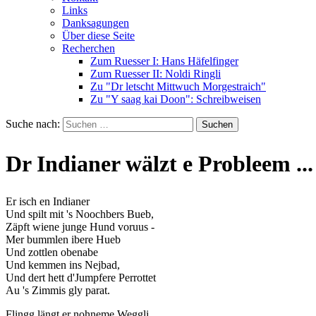
Links
Danksagungen
Über diese Seite
Recherchen
Zum Ruesser I: Hans Häfelfinger
Zum Ruesser II: Noldi Ringli
Zu "Dr letscht Mittwuch Morgestraich"
Zu "Y saag kai Doon": Schreibweisen
Suche nach:
Dr Indianer wälzt e Probleem ...
Er isch en Indianer
Und spilt mit 's Noochbers Bueb,
Zäpft wiene junge Hund voruus -
Mer bummlen ibere Hueb
Und zottlen obenabe
Und kemmen ins Nejbad,
Und dert hett d'Jumpfere Perrottet
Au 's Zimmis gly parat.
Flingg längt er nohneme Weggli,