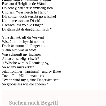
Bschaut d'Helgli an de Wänd -
Do acht y, wiener schmuselig isch
Und sag:"Was hesch fir Händ?
Die sottsch doch zerscht go wäsche!
Kunnt me esoo an Disch?
Gsehsch, ass vo alle Fingerli
Dr glainscht dr dräggigscht isch?"
Y ha dänggt, uff dä Vorwurf
Wiss är nimm hyscht no hott -
Doch är stuunt alli Finger a -
Y ahn nitt, was är wott.
Was schnuuft my Indianer
Au so entsetzlig schwär?
's Wäsche wird 's Unemietig sy,
So wieny mir's erklär...
Jetzt froggt er - langsam! - und sy Bligg
Tuet uff de Händli wandere:
"Wenn wird my glaine Finger ächtscht
So grooss ass wie die andere?"
Suchen nach Begriff