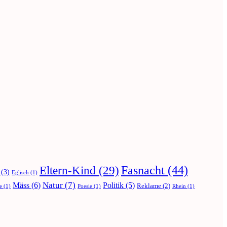
Fasnacht
(44)
Eltern-Kind
(29)
(3)
Eglisch
(1)
Natur
(7)
Mäss
(6)
Politik
(5)
Reklame
(2)
e
(1)
Poesie
(1)
Rhein
(1)