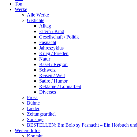
Ton
Werke
Alle Werke
Gedichte
Alltag
Eltern / Kind
Gesellschaft / Politik
Fasnacht
Jahreszyklus
Krieg / Frieden
Natur
Basel / Region
Schweiz
Reisen / Welt
Satire / Humor
Reklame / Lohnarbeit
Diverses
Prosa
Bühne
Lieder
Zeitungsartikel
Sonstige
BESTELLEN: Em Bolo sy Fasnacht – Ein Hörbuch und 
Weitere Infos
Kontakt