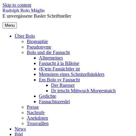
Skip to content
Rudolph Bolo Mäglin
E unvergässene Basler Schriftsteller
Menu
Über Bolo
Biographie
Pseudonyme
Bolo und die Fasnacht
Allgemeines
Fasnacht à la Bâloise
(K)ein Fasnächtler ist
Memoiren eines Schnitzelbänklers
Em Bolo sy Fasnacht
Der Ruesser
Dr letscht Mittwuch Morgestraich
Gedichte
Fasnachtszeedel
Presse
Nachrufe
Anekdoten
Trouvaillen
News
Bild