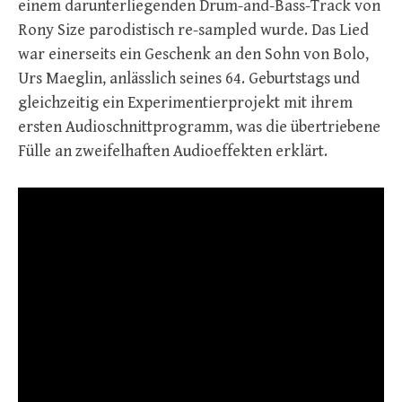
einem darunterliegenden Drum-and-Bass-Track von
Rony Size parodistisch re-sampled wurde. Das Lied
war einerseits ein Geschenk an den Sohn von Bolo,
Urs Maeglin, anlässlich seines 64. Geburtstags und
gleichzeitig ein Experimentierprojekt mit ihrem
ersten Audioschnittprogramm, was die übertriebene
Fülle an zweifelhaften Audioeffekten erklärt.