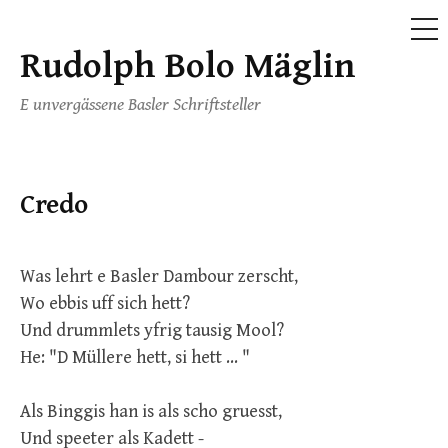
ME
Rudolph Bolo Mäglin
Skip
to
E unvergässene Basler Schriftsteller
content
Credo
Was lehrt e Basler Dambour zerscht,
Wo ebbis uff sich hett?
Und drummlets yfrig tausig Mool?
He: "D Müllere hett, si hett ... "
Als Binggis han is als scho gruesst,
Und speeter als Kadett -