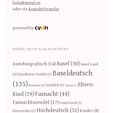
bolo@maegl.in
oder via
Kontaktformular
powered by
WERKE NACH SCHLAGWORTEN
Basel
(30)
Autobiografisch
(14)
Basel-Land
Baseldeutsch
(4)
Baselbieter-Dialekt
(3)
(135)
Eltern-
Dialektik
(3)
Brunnen
(2)
Eglisch
(1)
Fasnacht
(44)
Kind
(29)
Fasnachtszeedel
(17)
Französisch
(3)
Hochdeutsch
(31)
Kinder
(8)
Historisches
(3)