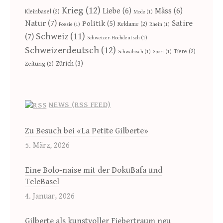
Krieg
(12)
Liebe
(6)
Mäss
(6)
Kleinbasel
(2)
Mode
(1)
Natur
(7)
Satire
Politik
(5)
Reklame
(2)
Poesie
(1)
Rhein
(1)
Schweiz
(11)
(7)
Schweizer-Hochdeutsch
(1)
Schweizerdeutsch
(12)
Tiere
(2)
Schwäbisch
(1)
Sport
(1)
Zürich
(3)
Zeitung
(2)
NEWS (RSS FEED)
Zu Besuch bei «La Petite Gilberte»
5. März, 2026
Eine Bolo-naise mit der DokuBafa und
TeleBasel
4. Januar, 2026
Gilberte als kunstvoller Fiebertraum neu