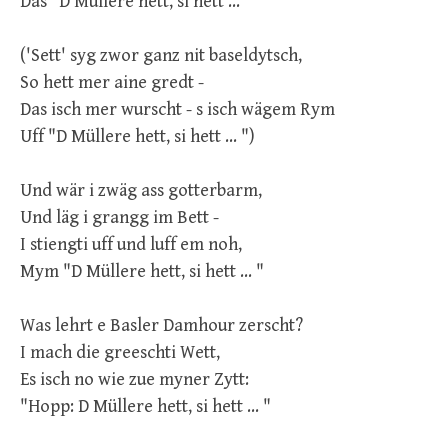
Das "D Müllere hett, si hett ... "
('Sett' syg zwor ganz nit baseldytsch,
So hett mer aine gredt -
Das isch mer wurscht - s isch wägem Rym
Uff "D Müllere hett, si hett ... ")
Und wär i zwäg ass gotterbarm,
Und läg i grangg im Bett -
I stiengti uff und luff em noh,
Mym "D Müllere hett, si hett ... "
Was lehrt e Basler Damhour zerscht?
I mach die greeschti Wett,
Es isch no wie zue myner Zytt:
"Hopp: D Müllere hett, si hett ... "