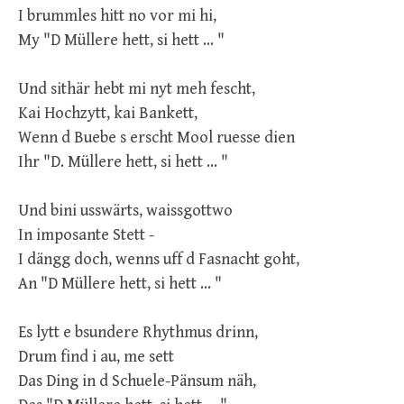
I brummles hitt no vor mi hi,
My "D Müllere hett, si hett ... "
Und sithär hebt mi nyt meh fescht,
Kai Hochzytt, kai Bankett,
Wenn d Buebe s erscht Mool ruesse dien
Ihr "D. Müllere hett, si hett ... "
Und bini usswärts, waissgottwo
In imposante Stett -
I dängg doch, wenns uff d Fasnacht goht,
An "D Müllere hett, si hett ... "
Es lytt e bsundere Rhythmus drinn,
Drum find i au, me sett
Das Ding in d Schuele-Pänsum näh,