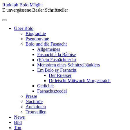
Skip
Rudolph Bolo Mäglin
to
E unvergässene Basler Schriftsteller
content
Menu
Über Bolo
Biographie
Pseudonyme
Bolo und die Fasnacht
Allgemeines
Fasnacht à la Bâloise
(K)ein Fasnächtler ist
Memoiren eines Schnitzelbänklers
Em Bolo sy Fasnacht
Der Ruesser
Dr letscht Mittwuch Morgestraich
Gedichte
Fasnachtszeedel
Presse
Nachrufe
Anekdoten
Trouvaillen
News
Bild
Ton