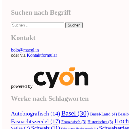
Suchen nach Begriff
Suche
nach:
Kontakt
bolo@maegl.in
oder via
Kontaktformular
powered by
Werke nach Schlagworten
Basel
(30)
Autobiografisch
(14)
Basel-Land
(4)
Baselb
Hoch
Fasnachtszeedel
(17)
Französisch
(3)
Historisches
(3)
Schweiz
(11)
Schweizerdeu
Satire
(7)
Schweizer-Hochdeutsch
(1)