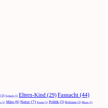
Fasnacht
(44)
Eltern-Kind
(29)
(3)
Eglisch
(1)
Natur
(7)
Mäss
(6)
Politik
(5)
Reklame
(2)
e
(1)
Poesie
(1)
Rhein
(1)