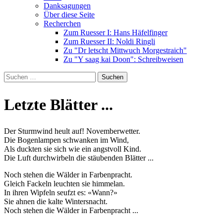
Danksagungen
Über diese Seite
Recherchen
Zum Ruesser I: Hans Häfelfinger
Zum Ruesser II: Noldi Ringli
Zu "Dr letscht Mittwuch Morgestraich"
Zu "Y saag kai Doon": Schreibweisen
Suche
nach:
Letzte Blätter ...
Der Sturmwind heult auf! Novemberwetter.
Die Bogenlampen schwanken im Wind,
Als duckten sie sich wie ein angstvoll Kind.
Die Luft durchwirbeln die stäubenden Blätter ...
Noch stehen die Wälder in Farbenpracht.
Gleich Fackeln leuchten sie himmelan.
In ihren Wipfeln seufzt es: «Wann?»
Sie ahnen die kalte Wintersnacht.
Noch stehen die Wälder in Farbenpracht ...