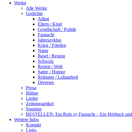
Werke
Alle Werke
Gedichte
Alltag
Eltern / Kind
Gesellschaft / Politik
Fasnacht
Jahreszyklus
Krieg / Frieden
Natur
Basel / Region
Schweiz
Reisen / Welt
Satire / Humor
Reklame / Lohnarbeit
Diverses
Prosa
Bühne
Lieder
Zeitungsartikel
Sonstige
BESTELLEN: Em Bolo sy Fasnacht – Ein Hörbuch und 
Weitere Infos
Kontakt
Links