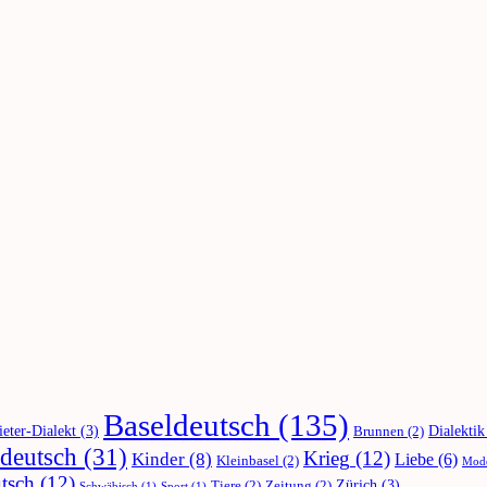
Baseldeutsch
(135)
ieter-Dialekt
(3)
Dialektik
Brunnen
(2)
deutsch
(31)
Krieg
(12)
Kinder
(8)
Liebe
(6)
Kleinbasel
(2)
Mod
tsch
(12)
Zürich
(3)
Tiere
(2)
Zeitung
(2)
Schwäbisch
(1)
Sport
(1)