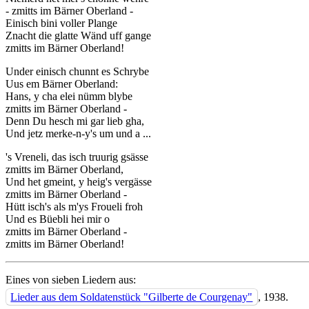
- zmitts im Bärner Oberland -
Einisch bini voller Plange
Znacht die glatte Wänd uff gange
zmitts im Bärner Oberland!
Under einisch chunnt es Schrybe
Uus em Bärner Oberland:
Hans, y cha elei nümm blybe
zmitts im Bärner Oberland -
Denn Du hesch mi gar lieb gha,
Und jetz merke-n-y's um und a ...
's Vreneli, das isch truurig gsässe
zmitts im Bärner Oberland,
Und het gmeint, y heig's vergässe
zmitts im Bärner Oberland -
Hütt isch's als m'ys Froueli froh
Und es Büebli hei mir o
zmitts im Bärner Oberland -
zmitts im Bärner Oberland!
Eines von sieben Liedern aus:
Lieder aus dem Soldatenstück "Gilberte de Courgenay"
, 1938.