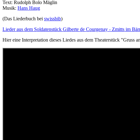
Text: Rudolph Bolo Mäglin
Musik:
Hans Haug
(Das Liederbuch bei
swissbib
)
Lieder aus dem Soldatenstück Gilberte de Courgenay - Zmitts im Bär
Hier eine Interpretation dieses Liedes aus dem Theaterstück "Gruss a