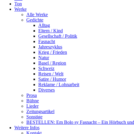
Ton
Werke
Alle Werke
Gedichte
Alltag
Eltern / Kind
Gesellschaft / Politik
Fasnacht
Jahreszyklus
Krieg / Frieden
Natur
Basel / Region
Schweiz
Reisen / Welt
Satire / Humor
Reklame / Lohnarbeit
Diverses
Prosa
Bühne
Lieder
Zeitungsartikel
Sonstige
BESTELLEN: Em Bolo sy Fasnacht – Ein Hörbuch und 
Weitere Infos
Kontakt