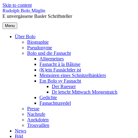
Skip to content
Rudolph Bolo Mäglin
E unvergässene Basler Schriftsteller
Menu
Über Bolo
Biographie
Pseudonyme
Bolo und die Fasnacht
Allgemeines
Fasnacht à la Bâloise
(K)ein Fasnächtler ist
Memoiren eines Schnitzelbänklers
Em Bolo sy Fasnacht
Der Ruesser
Dr letscht Mittwuch Morgestraich
Gedichte
Fasnachtszeedel
Presse
Nachrufe
Anekdoten
Trouvaillen
News
Bild