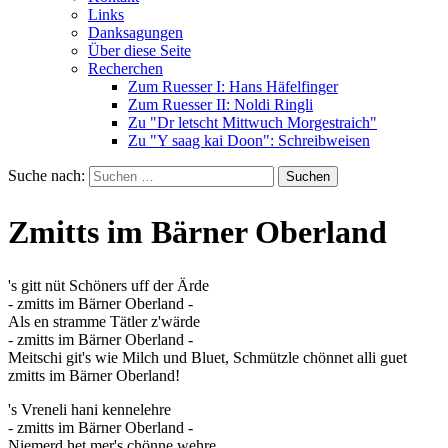
Links
Danksagungen
Über diese Seite
Recherchen
Zum Ruesser I: Hans Häfelfinger
Zum Ruesser II: Noldi Ringli
Zu "Dr letscht Mittwuch Morgestraich"
Zu "Y saag kai Doon": Schreibweisen
Suche nach:
Zmitts im Bärner Oberland
's gitt nüt Schöners uff der Ärde
- zmitts im Bärner Oberland -
Als en stramme Tätler z'wärde
- zmitts im Bärner Oberland -
Meitschi git's wie Milch und Bluet, Schmützle chönnet alli guet
zmitts im Bärner Oberland!
's Vreneli hani kennelehre
- zmitts im Bärner Oberland -
Niemerd het mer's chönne wehre