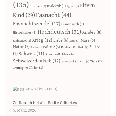
(135)
Eltern-
Dialektik
(3)
Brunnen
(2)
Eglisch
(1)
Fasnacht
(44)
Kind
(29)
Fasnachtszeedel
(17)
Französisch
(3)
Hochdeutsch
(31)
Kinder
(8)
Historisches
(3)
Krieg
(12)
Liebe
(6)
Mäss
(6)
Kleinbasel
(2)
Mode
(1)
Natur
(7)
Satire
Politik
(5)
Reklame
(2)
Poesie
(1)
Rhein
(1)
Schweiz
(11)
(7)
Schweizer-Hochdeutsch
(1)
Schweizerdeutsch
(12)
Tiere
(2)
Schwäbisch
(1)
Sport
(1)
Zürich
(3)
Zeitung
(2)
NEWS (RSS FEED)
Zu Besuch bei «La Petite Gilberte»
5. März, 2026