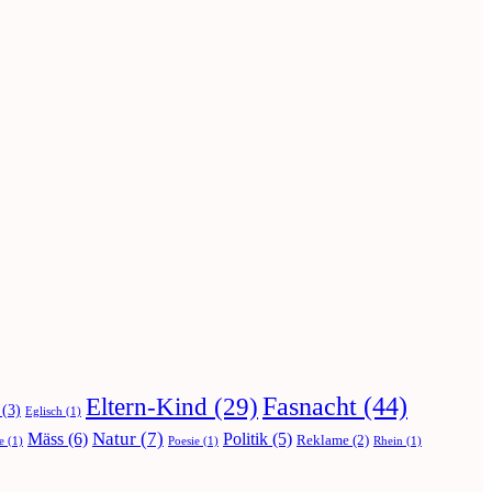
Fasnacht
(44)
Eltern-Kind
(29)
(3)
Eglisch
(1)
Natur
(7)
Mäss
(6)
Politik
(5)
Reklame
(2)
e
(1)
Poesie
(1)
Rhein
(1)