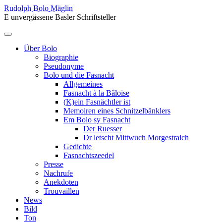
Skip
Rudolph Bolo Mäglin
to
E unvergässene Basler Schriftsteller
content
Menu
Über Bolo
Biographie
Pseudonyme
Bolo und die Fasnacht
Allgemeines
Fasnacht à la Bâloise
(K)ein Fasnächtler ist
Memoiren eines Schnitzelbänklers
Em Bolo sy Fasnacht
Der Ruesser
Dr letscht Mittwuch Morgestraich
Gedichte
Fasnachtszeedel
Presse
Nachrufe
Anekdoten
Trouvaillen
News
Bild
Ton