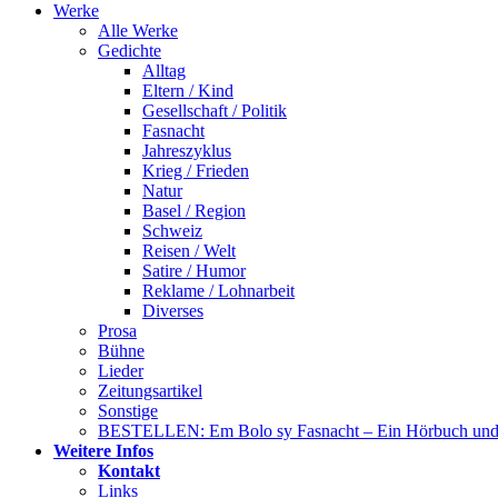
Werke
Alle Werke
Gedichte
Alltag
Eltern / Kind
Gesellschaft / Politik
Fasnacht
Jahreszyklus
Krieg / Frieden
Natur
Basel / Region
Schweiz
Reisen / Welt
Satire / Humor
Reklame / Lohnarbeit
Diverses
Prosa
Bühne
Lieder
Zeitungsartikel
Sonstige
BESTELLEN: Em Bolo sy Fasnacht – Ein Hörbuch und 
Weitere Infos
Kontakt
Links