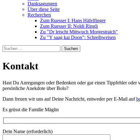
Danksagungen
Über diese Seite
Recherchen
Zum Ruesser I: Hans Häfelfinger
Zum Ruesser II: Noldi Ringli
Zu "Dr letscht Mittwuch Morgestraich"
Zu "Y saag kai Doon": Schreibweisen
Suche
nach:
Kontakt
Hast Du Anregungen oder Bedenken oder gar einen Tippfehler oder ver
persönliche Anekdote über Bolo?
Dann freuen wir uns auf Deine Nachricht, entweder per E-Mail auf
b
Es grüsst die Familie Mäglin
Dein Name (erforderlich)