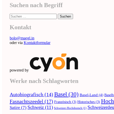
Suchen nach Begriff
Suche
nach:
Kontakt
bolo@maegl.in
oder via
Kontaktformular
powered by
Werke nach Schlagworten
Basel
(30)
Autobiografisch
(14)
Basel-Land
(4)
Baselb
Hoch
Fasnachtszeedel
(17)
Französisch
(3)
Historisches
(3)
Schweiz
(11)
Schweizerdeu
Satire
(7)
Schweizer-Hochdeutsch
(1)