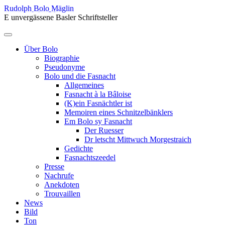
Skip
Rudolph Bolo Mäglin
to
E unvergässene Basler Schriftsteller
content
Menu
Über Bolo
Biographie
Pseudonyme
Bolo und die Fasnacht
Allgemeines
Fasnacht à la Bâloise
(K)ein Fasnächtler ist
Memoiren eines Schnitzelbänklers
Em Bolo sy Fasnacht
Der Ruesser
Dr letscht Mittwuch Morgestraich
Gedichte
Fasnachtszeedel
Presse
Nachrufe
Anekdoten
Trouvaillen
News
Bild
Ton