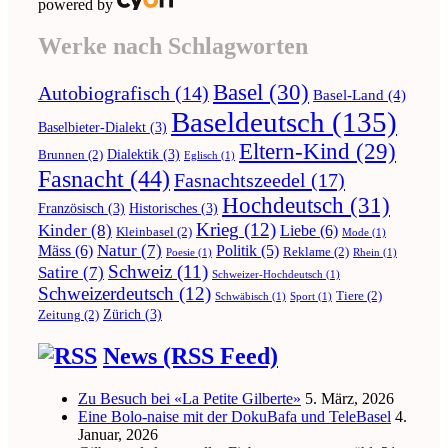
powered by
Werke nach Schlagworten
Basel
(30)
Autobiografisch
(14)
Basel-Land
(4)
Baseldeutsch
(135)
Baselbieter-Dialekt
(3)
Eltern-Kind
(29)
Dialektik
(3)
Brunnen
(2)
Eglisch
(1)
Fasnacht
(44)
Fasnachtszeedel
(17)
Hochdeutsch
(31)
Französisch
(3)
Historisches
(3)
Krieg
(12)
Kinder
(8)
Liebe
(6)
Kleinbasel
(2)
Mode
(1)
Natur
(7)
Mäss
(6)
Politik
(5)
Reklame
(2)
Poesie
(1)
Rhein
(1)
Schweiz
(11)
Satire
(7)
Schweizer-Hochdeutsch
(1)
Schweizerdeutsch
(12)
Tiere
(2)
Schwäbisch
(1)
Sport
(1)
Zürich
(3)
Zeitung
(2)
News (RSS Feed)
Zu Besuch bei «La Petite Gilberte»
5. März, 2026
Eine Bolo-naise mit der DokuBafa und TeleBasel
4.
Januar, 2026