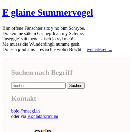
E glaine Summervogel
Bim offene Fänschter sitz y no bim Schrybe,
Do kemme sälteni Gschepfli an my Schybe,
'Inseggte' sait mene, s isch jo vyl meh!
Me muess die Wunderdingli numme gseh.
Do isch grad ains -- es isch e wohri Bracht --
weiterlesen ...
Suchen nach Begriff
Suche
nach:
Kontakt
bolo@maegl.in
oder via
Kontaktformular