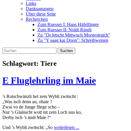
Links
Danksagungen
Über diese Seite
Recherchen
Zum Ruesser I: Hans Häfelfinger
Zum Ruesser II: Noldi Ringli
Zu "Dr letscht Mittwuch Morgestraich"
Zu "Y saag kai Doon": Schreibweisen
Suche
nach:
Schlagwort:
Tiere
E Fluglehrling im Maie
’s Rotschwänzli het zem Wybli zwitscht :
„Was isch denn au, ohaie ?
Zwai vo de Junge fliege scho –
Nur ’s Glainscht wott nit zem Loch uus ko,
Derby isch ’s ändi Maie !“
Und ’s Wybli zwitscht: „So
weiterlesen ...