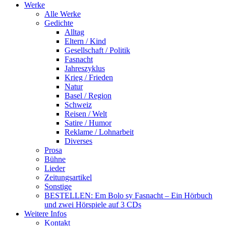
Werke
Alle Werke
Gedichte
Alltag
Eltern / Kind
Gesellschaft / Politik
Fasnacht
Jahreszyklus
Krieg / Frieden
Natur
Basel / Region
Schweiz
Reisen / Welt
Satire / Humor
Reklame / Lohnarbeit
Diverses
Prosa
Bühne
Lieder
Zeitungsartikel
Sonstige
BESTELLEN: Em Bolo sy Fasnacht – Ein Hörbuch
und zwei Hörspiele auf 3 CDs
Weitere Infos
Kontakt