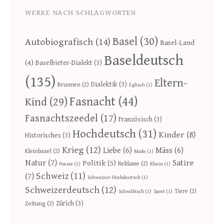
WERKE NACH SCHLAGWORTEN
Basel
(30)
Autobiografisch
(14)
Basel-Land
Baseldeutsch
(4)
Baselbieter-Dialekt
(3)
(135)
Eltern-
Dialektik
(3)
Brunnen
(2)
Eglisch
(1)
Fasnacht
(44)
Kind
(29)
Fasnachtszeedel
(17)
Französisch
(3)
Hochdeutsch
(31)
Kinder
(8)
Historisches
(3)
Krieg
(12)
Liebe
(6)
Mäss
(6)
Kleinbasel
(2)
Mode
(1)
Natur
(7)
Satire
Politik
(5)
Reklame
(2)
Poesie
(1)
Rhein
(1)
Schweiz
(11)
(7)
Schweizer-Hochdeutsch
(1)
Schweizerdeutsch
(12)
Tiere
(2)
Schwäbisch
(1)
Sport
(1)
Zürich
(3)
Zeitung
(2)