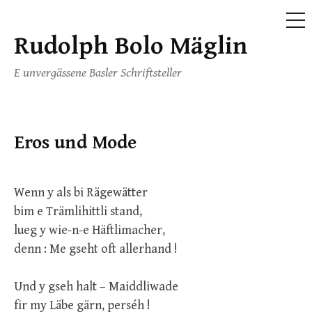
ME
Rudolph Bolo Mäglin
Skip
to
E unvergässene Basler Schriftsteller
content
Eros und Mode
Wenn y als bi Rägewätter
bim e Trämlihittli stand,
lueg y wie-n-e Häftlimacher,
denn : Me gseht oft allerhand !
Und y gseh halt – Maiddliwade
fir my Läbe gärn, perséh !