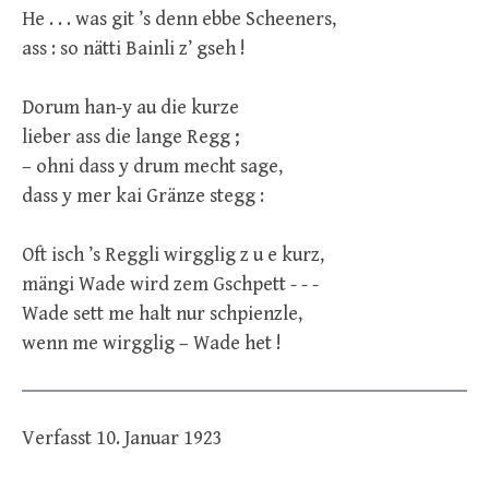
He . . . was git ’s denn ebbe Scheeners,
ass : so nätti Bainli z’ gseh !
Dorum han-y au die kurze
lieber ass die lange Regg ;
– ohni dass y drum mecht sage,
dass y mer kai Gränze stegg :
Oft isch ’s Reggli wirgglig z u e kurz,
mängi Wade wird zem Gschpett - - -
Wade sett me halt nur schpienzle,
wenn me wirgglig – Wade het !
Verfasst 10. Januar 1923