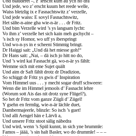
Und blauderet –, z’ letscht kum au ych no dra
Und jede, wo z’ erscht kuum het reede welle,
Waiss bletzlig ix e Fasnachtswitz z’ verzelle,
Und jede waiss: E sovyl Fasnachtswitz,
Het sälte-n-aine gha wie-n-är . . . dr Fritz.
Und bim Verzelle wird ’s ys langsam lycht:
Vo ihm z’ verzelle het sich kain meh gschycht –
’s isch sy Homor, wo uff ys iberspringt
Und wo-n-ys in e scheeni Stimmig bringt.
Dr Haiggi sait: „Und dä het miesse goh!“
Dr Hans sait: „Nai, – dä isch jo hitt no do,
Und ’s wird kai Fasnacht gä, wo-n-är ys fählt:
Wemme sich mit eme Sujet quält
Und aim dr Saft fählt drotz dr Dradizion,
So schiggt dr Fritz ys gwis d’ Inspiration
Vom Himmel uus . . . y mecht sogar druff schweere:
Wenn die im Himmel jemools d’ Fasnacht lehre
(Worum sott Ais das nit drotz syne Fliigel?),
So het dr Fritz vom ganze Ziigli d’ Ziigel!
Y gsehn en fermlig, wie-n-är lächle duet,
Dambermajeerle, blinzle: So isch ’s guet!
Und alli Aengel hän e Lärvli a,
Und unsere Fritz stoot sälig näbedra
Und wird, wenn ’s Spiil kunnt, in sich yne brummle:
Famos – jäää, ’s sin halt Basler, wo do drummle! – – –