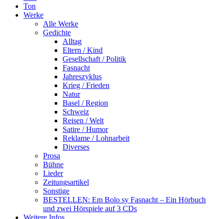
Ton
Werke
Alle Werke
Gedichte
Alltag
Eltern / Kind
Gesellschaft / Politik
Fasnacht
Jahreszyklus
Krieg / Frieden
Natur
Basel / Region
Schweiz
Reisen / Welt
Satire / Humor
Reklame / Lohnarbeit
Diverses
Prosa
Bühne
Lieder
Zeitungsartikel
Sonstige
BESTELLEN: Em Bolo sy Fasnacht – Ein Hörbuch
und zwei Hörspiele auf 3 CDs
Weitere Infos