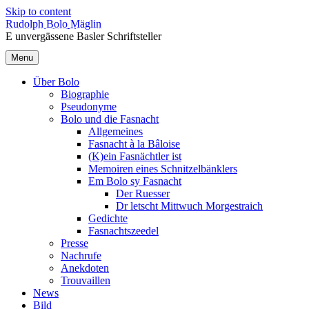
Skip to content
Rudolph Bolo Mäglin
E unvergässene Basler Schriftsteller
Menu
Über Bolo
Biographie
Pseudonyme
Bolo und die Fasnacht
Allgemeines
Fasnacht à la Bâloise
(K)ein Fasnächtler ist
Memoiren eines Schnitzelbänklers
Em Bolo sy Fasnacht
Der Ruesser
Dr letscht Mittwuch Morgestraich
Gedichte
Fasnachtszeedel
Presse
Nachrufe
Anekdoten
Trouvaillen
News
Bild