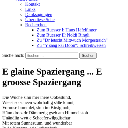
Kontakt
Links
Danksagungen
Über diese Seite
Recherchen
Zum Ruesser I: Hans Häfelfinger
Zum Ruesser II: Noldi Ringli
Zu "Dr letscht Mittwuch Morgestraich"
Zu "Y saag kai Doon": Schreibweisen
Suche nach:
E glaine Spaziergang ... E
groosse Spaziergang
Die Wuche sinn mer inere Oobestund,
Wie si so scheen wohrhaftig sälte kunnt,
Voruuse bummlet, sinn im Birsig noh,
Hänn drotz dr Dämmerig gseh am Himmel stoh
Unändlig wytt e Scheeferwilgglischar
Mit rotem Sunnesuum, und wunderbar