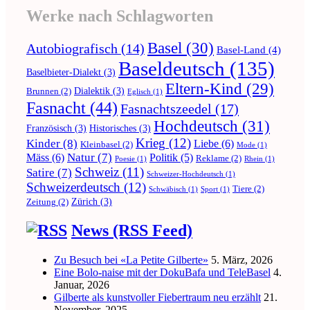
Werke nach Schlagworten
Basel
(30)
Autobiografisch
(14)
Basel-Land
(4)
Baseldeutsch
(135)
Baselbieter-Dialekt
(3)
Eltern-Kind
(29)
Dialektik
(3)
Brunnen
(2)
Eglisch
(1)
Fasnacht
(44)
Fasnachtszeedel
(17)
Hochdeutsch
(31)
Französisch
(3)
Historisches
(3)
Krieg
(12)
Kinder
(8)
Liebe
(6)
Kleinbasel
(2)
Mode
(1)
Natur
(7)
Mäss
(6)
Politik
(5)
Reklame
(2)
Poesie
(1)
Rhein
(1)
Schweiz
(11)
Satire
(7)
Schweizer-Hochdeutsch
(1)
Schweizerdeutsch
(12)
Tiere
(2)
Schwäbisch
(1)
Sport
(1)
Zürich
(3)
Zeitung
(2)
News (RSS Feed)
Zu Besuch bei «La Petite Gilberte»
5. März, 2026
Eine Bolo-naise mit der DokuBafa und TeleBasel
4.
Januar, 2026
Gilberte als kunstvoller Fiebertraum neu erzählt
21.
November, 2025