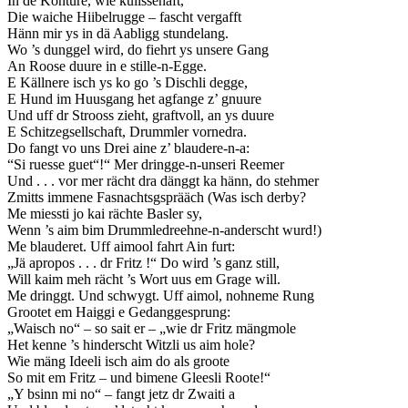
In de Konture, wie kulissehaft,
Die waiche Hiibelrugge – fascht vergafft
Hänn mir ys in dä Aabligg stundelang.
Wo ’s dunggel wird, do fiehrt ys unsere Gang
An Roose duure in e stille-n-Egge.
E Källnere isch ys ko go ’s Dischli degge,
E Hund im Huusgang het agfange z’ gnuure
Und uff dr Strooss zieht, graftvoll, an ys duure
E Schitzegsellschaft, Drummler vornedra.
Do fangt vo uns Drei aine z’ blaudere-n-a:
“Si ruesse guet“!“ Mer dringge-n-unseri Reemer
Und . . . vor mer rächt dra dänggt ka hänn, do stehmer
Zmitts immene Fasnachtsgsprääch (Was isch derby?
Me miessti jo kai rächte Basler sy,
Wenn ’s aim bim Drummledreehne-n-anderscht wurd!)
Me blauderet. Uff aimool fahrt Ain furt:
„Jä apropos . . . dr Fritz !“ Do wird ’s ganz still,
Will kaim meh rächt ’s Wort uus em Grage will.
Me dringgt. Und schwygt. Uff aimol, nohneme Rung
Grootet em Haiggi e Gedanggesprung:
„Waisch no“ – so sait er – „wie dr Fritz mängmole
Het kenne ’s hinderscht Witzli us aim hole?
Wie mäng Ideeli isch aim do als groote
So mit em Fritz – und bimene Gleesli Roote!“
„Y bsinn mi no“ – fangt jetz dr Zwaiti a