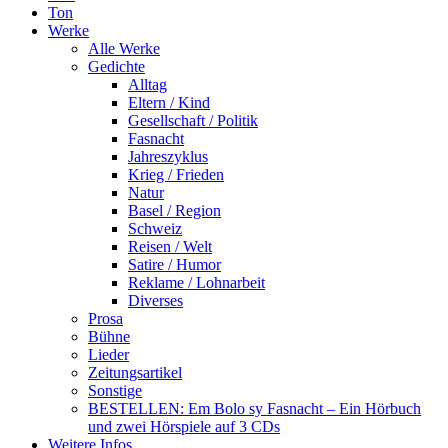
Ton
Werke
Alle Werke
Gedichte
Alltag
Eltern / Kind
Gesellschaft / Politik
Fasnacht
Jahreszyklus
Krieg / Frieden
Natur
Basel / Region
Schweiz
Reisen / Welt
Satire / Humor
Reklame / Lohnarbeit
Diverses
Prosa
Bühne
Lieder
Zeitungsartikel
Sonstige
BESTELLEN: Em Bolo sy Fasnacht – Ein Hörbuch
und zwei Hörspiele auf 3 CDs
Weitere Infos