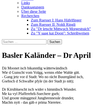
Links
Danksagungen
Über diese Seite
Recherchen
Zum Ruesser I: Hans Häfelfinger
Zum Ruesser II: Noldi Ringli
Zu "Dr letscht Mittwuch Morgestraich"
Zu "Y saag kai Doon": Schreibweisen
Suche
nach:
Basler Kaländer – Dr April
Dä Moonet isch bikanntlig wätterwändisch
Wie d Gunscht vom Volgg, wenns ehbe Wahle gitt.
- Gang jetz vor d Stadt: Wo no rächt Buuregländ isch,
Gsehsch d Schwalbe pfyle (in der Stadt jo nitt);
Dr Kirsibluescht isch wider s himmlisch Wunder.
Me ka vyl Pfafferehrli-Suechere gseh;
Und groote mänggmol Jungbrennessle drunder,
Machts nytt - das gäb e prima Nieretee.