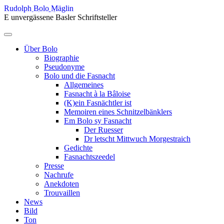
Skip
Rudolph Bolo Mäglin
to
E unvergässene Basler Schriftsteller
content
Menu
Über Bolo
Biographie
Pseudonyme
Bolo und die Fasnacht
Allgemeines
Fasnacht à la Bâloise
(K)ein Fasnächtler ist
Memoiren eines Schnitzelbänklers
Em Bolo sy Fasnacht
Der Ruesser
Dr letscht Mittwuch Morgestraich
Gedichte
Fasnachtszeedel
Presse
Nachrufe
Anekdoten
Trouvaillen
News
Bild
Ton