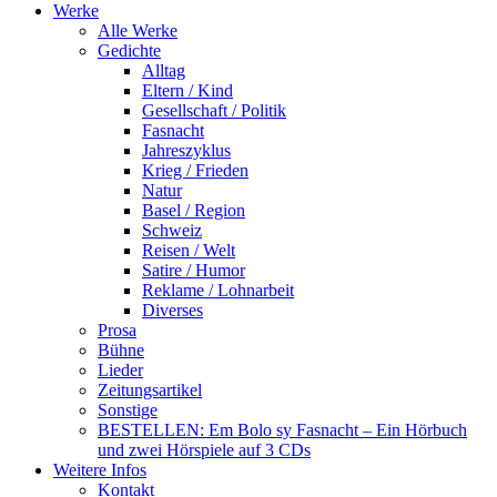
Werke
Alle Werke
Gedichte
Alltag
Eltern / Kind
Gesellschaft / Politik
Fasnacht
Jahreszyklus
Krieg / Frieden
Natur
Basel / Region
Schweiz
Reisen / Welt
Satire / Humor
Reklame / Lohnarbeit
Diverses
Prosa
Bühne
Lieder
Zeitungsartikel
Sonstige
BESTELLEN: Em Bolo sy Fasnacht – Ein Hörbuch
und zwei Hörspiele auf 3 CDs
Weitere Infos
Kontakt