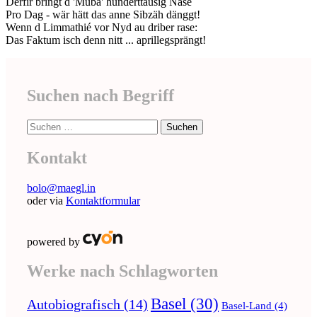
Derfir bringt d 'Muba' hunderttausig Nase
Pro Dag - wär hätt das anne Sibzäh dänggt!
Wenn d Limmathié vor Nyd au driber rase:
Das Faktum isch denn nitt ... aprillegsprängt!
Suchen nach Begriff
Suche
nach:
Kontakt
bolo@maegl.in
oder via
Kontaktformular
powered by
Werke nach Schlagworten
Basel
(30)
Autobiografisch
(14)
Basel-Land
(4)