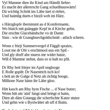
Vyl Mamme dien ihr Kind am Händli fiehre:
Es macht der allererscht Gang schuelhuuswärts!
Dä wichtig Schritt ins Läbe tuet si riehre,
Und haimlig duets e bizzli weh im Härz.
s Härzglopfe ibernimmt au d Komfermante,
Wo blaich mit gsänggte Kepf in d Kirche gehn.
Die erschte Glacehändsche vo dr Dante
Sinn - wie dr Gsangbuechgoldschnitt - aifach scheen.
Wenn z frieji Summerveegel d Fäggli spraize,
Losst me dr Ofe s erschtmool uus em Spil -
Und gly druff abe muess me wider haize,
Will d Mamme stehnt, dass es si halt no pfil.
Dr Rhy hett friejer im April unglooge
E Rolle gspilt: Dr Nasestrich isch ko!
s hett an de Galge d Netz als richtig booge,
Millione Nase hänn ihr Läbe gloo.
Hitt kasch am Rhy bym Fische ... d Nase butze;
Wenn hitt ain 'aini' fangt und bringt si haim,
Dien ab däm Gstangg die scherfschte Katze stutze
Und gehn wie s Bysiwätter ab uff d Baim.