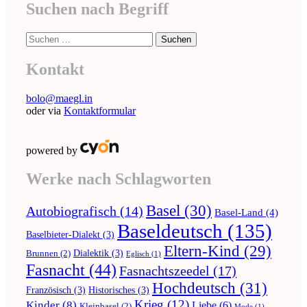
Suchen nach Begriff
Suche
nach:
Kontakt
bolo@maegl.in
oder via
Kontaktformular
powered by
Werke nach Schlagworten
Basel
(30)
Autobiografisch
(14)
Basel-Land
(4)
Baseldeutsch
(135)
Baselbieter-Dialekt
(3)
Eltern-Kind
(29)
Dialektik
(3)
Brunnen
(2)
Eglisch
(1)
Fasnacht
(44)
Fasnachtszeedel
(17)
Hochdeutsch
(31)
Französisch
(3)
Historisches
(3)
Krieg
(12)
Kinder
(8)
Liebe
(6)
Kleinbasel
(2)
Mode
(1)