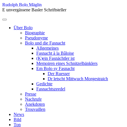
Skip
Rudolph Bolo Mäglin
to
E unvergässene Basler Schriftsteller
content
Menu
Über Bolo
Biographie
Pseudonyme
Bolo und die Fasnacht
Allgemeines
Fasnacht à la Bâloise
(K)ein Fasnächtler ist
Memoiren eines Schnitzelbänklers
Em Bolo sy Fasnacht
Der Ruesser
Dr letscht Mittwuch Morgestraich
Gedichte
Fasnachtszeedel
Presse
Nachrufe
Anekdoten
Trouvaillen
News
Bild
Ton