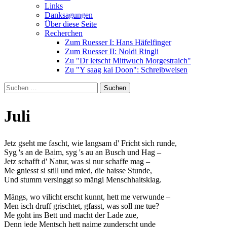
Links
Danksagungen
Über diese Seite
Recherchen
Zum Ruesser I: Hans Häfelfinger
Zum Ruesser II: Noldi Ringli
Zu "Dr letscht Mittwuch Morgestraich"
Zu "Y saag kai Doon": Schreibweisen
Suche
nach:
Juli
Jetz gseht me fascht, wie langsam d' Fricht sich runde,
Syg 's an de Baim, syg 's au an Busch und Hag –
Jetz schafft d' Natur, was si nur schaffe mag –
Me gniesst si still und mied, die haisse Stunde,
Und stumm versinggt so mängi Menschhaitsklag.
Mängs, wo vilicht erscht kunnt, hett me verwunde –
Men isch druff grischtet, gfasst, was soll me tue?
Me goht ins Bett und macht der Lade zue,
Denn jede Mentsch hett naime zunderscht unde