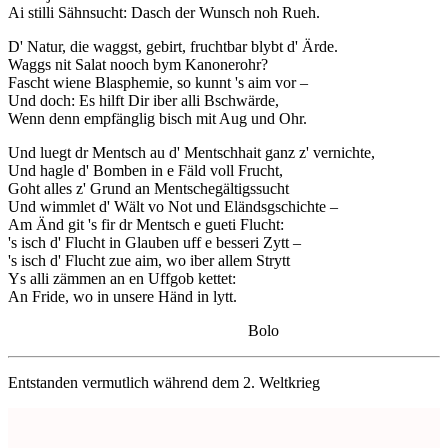
Ai stilli Sähnsucht: Dasch der Wunsch noh Rueh.
D' Natur, die waggst, gebirt, fruchtbar blybt d' Ärde.
Waggs nit Salat nooch bym Kanonerohr?
Fascht wiene Blasphemie, so kunnt 's aim vor –
Und doch: Es hilft Dir iber alli Bschwärde,
Wenn denn empfänglig bisch mit Aug und Ohr.
Und luegt dr Mentsch au d' Mentschhait ganz z' vernichte,
Und hagle d' Bomben in e Fäld voll Frucht,
Goht alles z' Grund an Mentschegältigssucht
Und wimmlet d' Wält vo Not und Eländsgschichte –
Am Änd git 's fir dr Mentsch e gueti Flucht:
's isch d' Flucht in Glauben uff e besseri Zytt –
's isch d' Flucht zue aim, wo iber allem Strytt
Ys alli zämmen an en Uffgob kettet:
An Fride, wo in unsere Händ in lytt.
Bolo
Entstanden vermutlich während dem 2. Weltkrieg