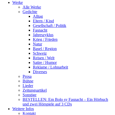
Werke
Alle Werke
Gedichte
Alltag
Eltern / Kind
Gesellschaft / Politik
Fasnacht
Jahreszyklus
Krieg / Frieden
Natur
Basel / Region
Schweiz
Reisen / Welt
Satire / Humor
Reklame / Lohnarbeit
Diverses
Prosa
Bühne
Lieder
Zeitungsartikel
Sonstige
BESTELLEN: Em Bolo sy Fasnacht – Ein Hörbuch
und zwei Hörspiele auf 3 CDs
Weitere Infos
Kontakt