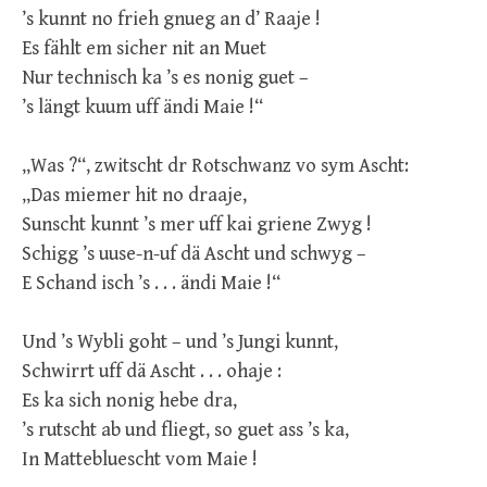
’s kunnt no frieh gnueg an d’ Raaje !
Es fählt em sicher nit an Muet
Nur technisch ka ’s es nonig guet –
’s längt kuum uff ändi Maie !“
„Was ?“, zwitscht dr Rotschwanz vo sym Ascht:
„Das miemer hit no draaje,
Sunscht kunnt ’s mer uff kai griene Zwyg !
Schigg ’s uuse-n-uf dä Ascht und schwyg –
E Schand isch ’s . . . ändi Maie !“
Und ’s Wybli goht – und ’s Jungi kunnt,
Schwirrt uff dä Ascht . . . ohaje :
Es ka sich nonig hebe dra,
’s rutscht ab und fliegt, so guet ass ’s ka,
In Mattebluescht vom Maie !