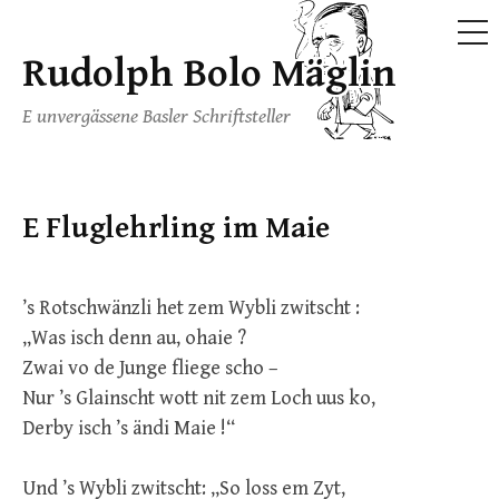
ME
Rudolph Bolo Mäglin
Skip
to
E unvergässene Basler Schriftsteller
content
E Fluglehrling im Maie
’s Rotschwänzli het zem Wybli zwitscht :
„Was isch denn au, ohaie ?
Zwai vo de Junge fliege scho –
Nur ’s Glainscht wott nit zem Loch uus ko,
Derby isch ’s ändi Maie !“
Und ’s Wybli zwitscht: „So loss em Zyt,