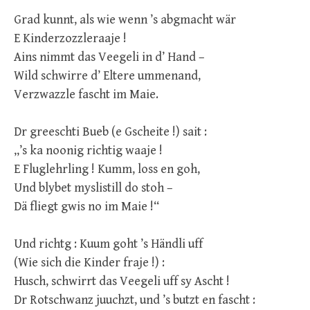
Grad kunnt, als wie wenn ’s abgmacht wär
E Kinderzozzleraaje !
Ains nimmt das Veegeli in d’ Hand –
Wild schwirre d’ Eltere ummenand,
Verzwazzle fascht im Maie.
Dr greeschti Bueb (e Gscheite !) sait :
„’s ka noonig richtig waaje !
E Fluglehrling ! Kumm, loss en goh,
Und blybet myslistill do stoh –
Dä fliegt gwis no im Maie !“
Und richtg : Kuum goht ’s Händli uff
(Wie sich die Kinder fraje !) :
Husch, schwirrt das Veegeli uff sy Ascht !
Dr Rotschwanz juuchzt, und ’s butzt en fascht :