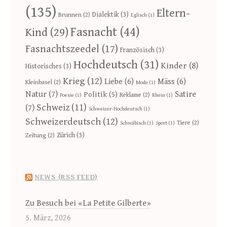
(135)
Eltern-
Dialektik
(3)
Brunnen
(2)
Eglisch
(1)
Fasnacht
(44)
Kind
(29)
Fasnachtszeedel
(17)
Französisch
(3)
Hochdeutsch
(31)
Kinder
(8)
Historisches
(3)
Krieg
(12)
Liebe
(6)
Mäss
(6)
Kleinbasel
(2)
Mode
(1)
Natur
(7)
Satire
Politik
(5)
Reklame
(2)
Poesie
(1)
Rhein
(1)
Schweiz
(11)
(7)
Schweizer-Hochdeutsch
(1)
Schweizerdeutsch
(12)
Tiere
(2)
Schwäbisch
(1)
Sport
(1)
Zürich
(3)
Zeitung
(2)
NEWS (RSS FEED)
Zu Besuch bei «La Petite Gilberte»
5. März, 2026