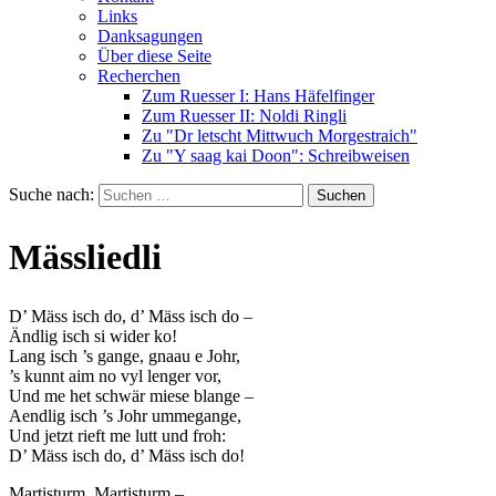
Links
Danksagungen
Über diese Seite
Recherchen
Zum Ruesser I: Hans Häfelfinger
Zum Ruesser II: Noldi Ringli
Zu "Dr letscht Mittwuch Morgestraich"
Zu "Y saag kai Doon": Schreibweisen
Suche nach:
Mässliedli
D’ Mäss isch do, d’ Mäss isch do –
Ändlig isch si wider ko!
Lang isch ’s gange, gnaau e Johr,
’s kunnt aim no vyl lenger vor,
Und me het schwär miese blange –
Aendlig isch ’s Johr ummegange,
Und jetzt rieft me lutt und froh:
D’ Mäss isch do, d’ Mäss isch do!
Martisturm, Martisturm –