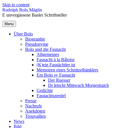
Skip to content
Rudolph Bolo Mäglin
E unvergässene Basler Schriftsteller
Menu
Über Bolo
Biographie
Pseudonyme
Bolo und die Fasnacht
Allgemeines
Fasnacht à la Bâloise
(K)ein Fasnächtler ist
Memoiren eines Schnitzelbänklers
Em Bolo sy Fasnacht
Der Ruesser
Dr letscht Mittwuch Morgestraich
Gedichte
Fasnachtszeedel
Presse
Nachrufe
Anekdoten
Trouvaillen
News
Bild