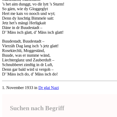
’s het aim dunggt, vo dir lytt ’s Sturm!
So gärn, wie dy Gloggeglyt
Hert me kais vo nooch und wyt;
Denn dy luschtig Bimmele sait:
Jetz het’s mängi Herligkait
Däne in dr Buudestadt –
D’ Mäss isch glatt, d’ Mäss isch glatt!
Buudestadt, Buudestadt –
Vierzäh Dag lang isch ’s jetz glatt!
Rosekiechli, Moggeständ,
Buude, was er numme wänd,
Liechterglanz und Zauberduft –
Schnubberet zimftig in dr Luft,
Denn gar bald wird si vergoh –
D’ Mäss isch do, d’ Mäss isch do!
1. November 1933 in
Dr glai Nazi
Suchen nach Begriff