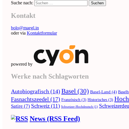
Suche nach:
Kontakt
bolo@maegl.in
oder via
Kontaktformular
powered by
Werke nach Schlagworten
Basel
(30)
Autobiografisch
(14)
Basel-Land
(4)
Baselb
Hoch
Fasnachtszeedel
(17)
Französisch
(3)
Historisches
(3)
Schweiz
(11)
Schweizerdeu
Satire
(7)
Schweizer-Hochdeutsch
(1)
News (RSS Feed)