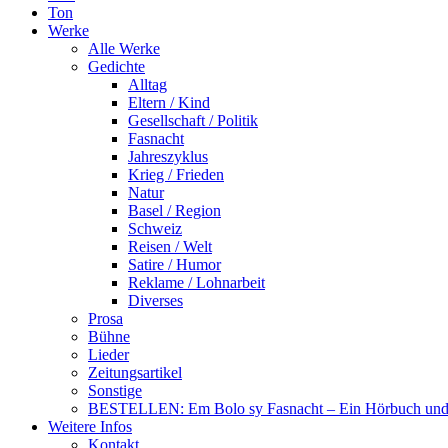
Ton
Werke
Alle Werke
Gedichte
Alltag
Eltern / Kind
Gesellschaft / Politik
Fasnacht
Jahreszyklus
Krieg / Frieden
Natur
Basel / Region
Schweiz
Reisen / Welt
Satire / Humor
Reklame / Lohnarbeit
Diverses
Prosa
Bühne
Lieder
Zeitungsartikel
Sonstige
BESTELLEN: Em Bolo sy Fasnacht – Ein Hörbuch und 
Weitere Infos
Kontakt