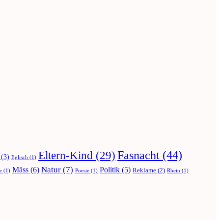
Fasnacht
(44)
Eltern-Kind
(29)
(3)
Eglisch
(1)
Natur
(7)
Mäss
(6)
Politik
(5)
Reklame
(2)
e
(1)
Poesie
(1)
Rhein
(1)