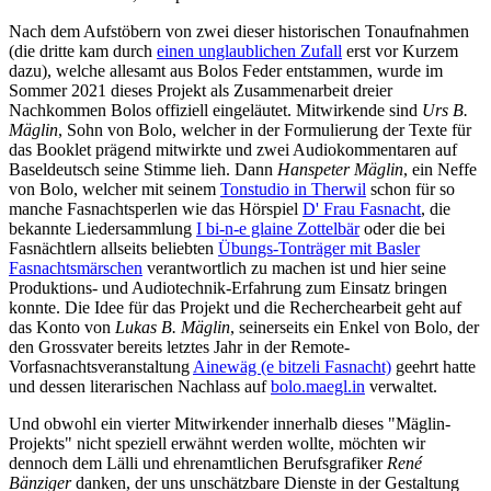
Nach dem Aufstöbern von zwei dieser historischen Tonaufnahmen
(die dritte kam durch
einen unglaublichen Zufall
erst vor Kurzem
dazu), welche allesamt aus Bolos Feder entstammen, wurde im
Sommer 2021 dieses Projekt als Zusammenarbeit dreier
Nachkommen Bolos offiziell eingeläutet. Mitwirkende sind
Urs B.
Mäglin
, Sohn von Bolo, welcher in der Formulierung der Texte für
das Booklet prägend mitwirkte und zwei Audiokommentaren auf
Baseldeutsch seine Stimme lieh. Dann
Hanspeter Mäglin
, ein Neffe
von Bolo, welcher mit seinem
Tonstudio in Therwil
schon für so
manche Fasnachtsperlen wie das Hörspiel
D' Frau Fasnacht
, die
bekannte Liedersammlung
I bi-n-e glaine Zottelbär
oder die bei
Fasnächtlern allseits beliebten
Übungs-Tonträger mit Basler
Fasnachtsmärschen
verantwortlich zu machen ist und hier seine
Produktions- und Audiotechnik-Erfahrung zum Einsatz bringen
konnte. Die Idee für das Projekt und die Recherchearbeit geht auf
das Konto von
Lukas B. Mäglin
, seinerseits ein Enkel von Bolo, der
den Grossvater bereits letztes Jahr in der Remote-
Vorfasnachtsveranstaltung
Ainewäg (e bitzeli Fasnacht)
geehrt hatte
und dessen literarischen Nachlass auf
bolo.maegl.in
verwaltet.
Und obwohl ein vierter Mitwirkender innerhalb dieses "Mäglin-
Projekts" nicht speziell erwähnt werden wollte, möchten wir
dennoch dem Lälli und ehrenamtlichen Berufsgrafiker
René
Bänziger
danken, der uns unschätzbare Dienste in der Gestaltung