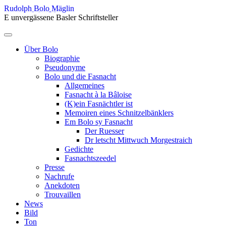
Skip
Rudolph Bolo Mäglin
to
E unvergässene Basler Schriftsteller
content
Menu
Über Bolo
Biographie
Pseudonyme
Bolo und die Fasnacht
Allgemeines
Fasnacht à la Bâloise
(K)ein Fasnächtler ist
Memoiren eines Schnitzelbänklers
Em Bolo sy Fasnacht
Der Ruesser
Dr letscht Mittwuch Morgestraich
Gedichte
Fasnachtszeedel
Presse
Nachrufe
Anekdoten
Trouvaillen
News
Bild
Ton