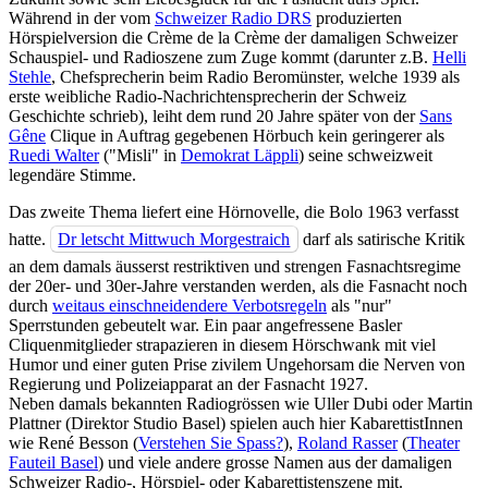
Während in der vom
Schweizer Radio DRS
produzierten
Hörspielversion die Crème de la Crème der damaligen Schweizer
Schauspiel- und Radioszene zum Zuge kommt (darunter z.B.
Helli
Stehle
, Chefsprecherin beim Radio Beromünster, welche 1939 als
erste weibliche Radio-Nachrichtensprecherin der Schweiz
Geschichte schrieb), leiht dem rund 20 Jahre später von der
Sans
Gêne
Clique in Auftrag gegebenen Hörbuch kein geringerer als
Ruedi Walter
("Misli" in
Demokrat Läppli
) seine schweizweit
legendäre Stimme.
Das zweite Thema liefert eine Hörnovelle, die Bolo 1963 verfasst
hatte.
Dr letscht Mittwuch Morgestraich
darf als satirische Kritik
an dem damals äusserst restriktiven und strengen Fasnachtsregime
der 20er- und 30er-Jahre verstanden werden, als die Fasnacht noch
durch
weitaus einschneidendere Verbotsregeln
als "nur"
Sperrstunden gebeutelt war. Ein paar angefressene Basler
Cliquenmitglieder strapazieren in diesem Hörschwank mit viel
Humor und einer guten Prise zivilem Ungehorsam die Nerven von
Regierung und Polizeiapparat an der Fasnacht 1927.
Neben damals bekannten Radiogrössen wie Uller Dubi oder Martin
Plattner (Direktor Studio Basel) spielen auch hier KabarettistInnen
wie René Besson (
Verstehen Sie Spass?
),
Roland Rasser
(
Theater
Fauteil Basel
) und viele andere grosse Namen aus der damaligen
Schweizer Radio-, Hörspiel- oder Kabarettistenszene mit.