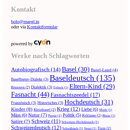
nach:
Kontakt
bolo@maegl.in
oder via
Kontaktformular
powered by
Werke nach Schlagworten
Basel
(30)
Autobiografisch
(14)
Basel-Land
(4)
Baseldeutsch
(135)
Baselbieter-Dialekt
(3)
Eltern-Kind
(29)
Dialektik
(3)
Brunnen
(2)
Eglisch
(1)
Fasnacht
(44)
Fasnachtszeedel
(17)
Hochdeutsch
(31)
Französisch
(3)
Historisches
(3)
Krieg
(12)
Kinder
(8)
Liebe
(6)
Kleinbasel
(2)
Mode
(1)
Natur
(7)
Mäss
(6)
Politik
(5)
Reklame
(2)
Poesie
(1)
Rhein
(1)
Schweiz
(11)
Satire
(7)
Schweizer-Hochdeutsch
(1)
Schweizerdeutsch
(12)
Tiere
(2)
Schwäbisch
(1)
Sport
(1)