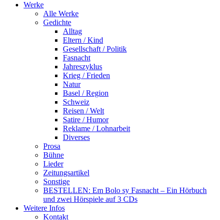
Werke
Alle Werke
Gedichte
Alltag
Eltern / Kind
Gesellschaft / Politik
Fasnacht
Jahreszyklus
Krieg / Frieden
Natur
Basel / Region
Schweiz
Reisen / Welt
Satire / Humor
Reklame / Lohnarbeit
Diverses
Prosa
Bühne
Lieder
Zeitungsartikel
Sonstige
BESTELLEN: Em Bolo sy Fasnacht – Ein Hörbuch
und zwei Hörspiele auf 3 CDs
Weitere Infos
Kontakt