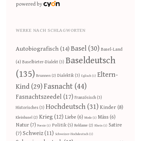
powered by
WERKE NACH SCHLAGWORTEN
Basel
(30)
Autobiografisch
(14)
Basel-Land
Baseldeutsch
(4)
Baselbieter-Dialekt
(3)
(135)
Eltern-
Dialektik
(3)
Brunnen
(2)
Eglisch
(1)
Fasnacht
(44)
Kind
(29)
Fasnachtszeedel
(17)
Französisch
(3)
Hochdeutsch
(31)
Kinder
(8)
Historisches
(3)
Krieg
(12)
Liebe
(6)
Mäss
(6)
Kleinbasel
(2)
Mode
(1)
Natur
(7)
Satire
Politik
(5)
Reklame
(2)
Poesie
(1)
Rhein
(1)
Schweiz
(11)
(7)
Schweizer-Hochdeutsch
(1)