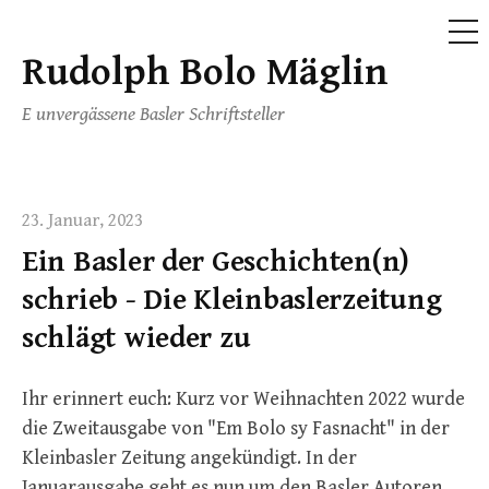
ME
Rudolph Bolo Mäglin
Skip
to
E unvergässene Basler Schriftsteller
content
23. Januar, 2023
Ein Basler der Geschichten(n)
schrieb - Die Kleinbaslerzeitung
schlägt wieder zu
Ihr erinnert euch: Kurz vor Weihnachten 2022 wurde
die Zweitausgabe von "Em Bolo sy Fasnacht" in der
Kleinbasler Zeitung angekündigt. In der
Januarausgabe geht es nun um den Basler Autoren